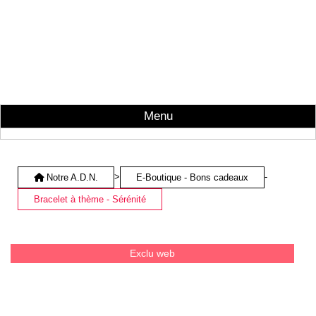
Menu
>
-
Notre A.D.N.
E-Boutique - Bons cadeaux
Bracelet à thème - Sérénité
Exclu web