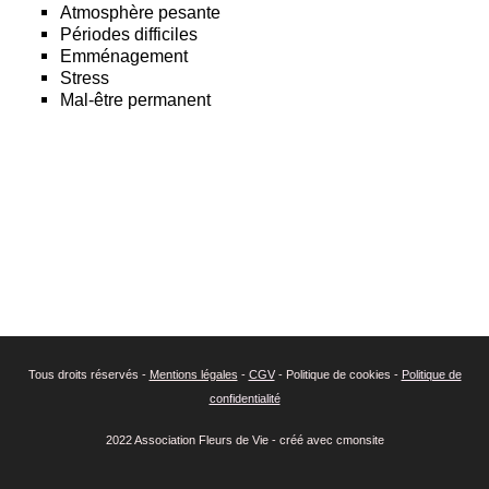
Atmosphère pesante
Périodes difficiles
Emménagement
Stress
Mal-être permanent
Tous droits réservés -
Mentions légales
-
CGV
- Politique de cookies -
Politique de
confidentialité
2022 Association Fleurs de Vie - créé avec cmonsite