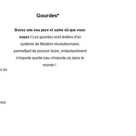
Gourdes*
Buvez une eau pure et saine où que vous
soyez !
Les gourdes sont dotées d'un
système de filtration révolutionnaire,
permettant de pouvoir boire, instantanément
n'importe quelle eau n'importe où dans le
monde !
ez un
pour