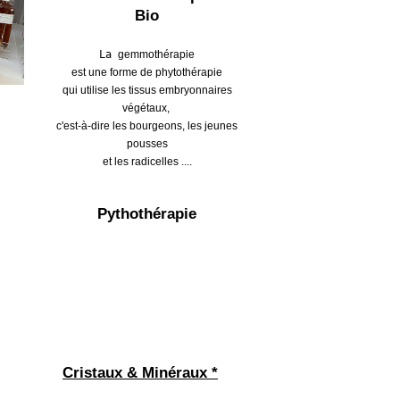
Bio
La
gemmothérapie
est une forme de phytothérapie
qui utilise les tissus embryonnaires
végétaux,
c'est
-à-dire les bourgeons, les jeunes
pousses
et les radicelles ...
.
Pythothérapie
Cristaux & Minéraux *