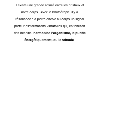
Il existe une grande affinité entre les cristaux et
notre corps. Avec la lithothérapie, il y a
résonance : la pierre envoie au corps un signal
porteur d’informations vibratoires qui, en fonction
des besoins,
harmonise l’organisme, le purifie
énergétiquement, ou le stimule
.