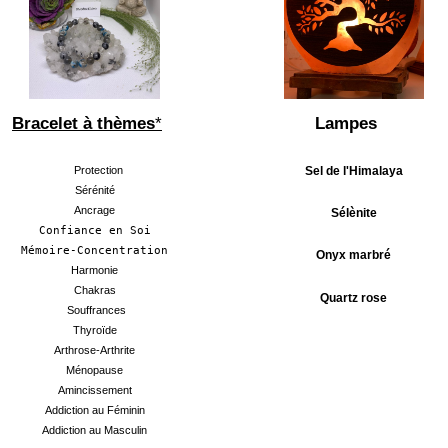
Lampes
Bracelet à thèmes
*
Sel de l'Himalaya
Protection
Sérénité
Ancrage
Sélènite
Confiance en Soi
Mémoire-Concentration
Onyx marbré
Harmonie
Chakras
Quartz rose
Souffrances
Thyroïde
Arthrose-Arthrite
Ménopause
Amincissement
Addiction au Féminin
Addiction au Masculin